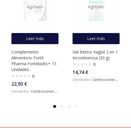
Agotado
Agotado
Leer más
Leer más
Complemento
Gel Íntimo Vagisil 2 en 1
Alimenticio Forté
Incontinencia (30 g)
Pharma Fortebiotic+ 15
0
Unidades
14,74
€
0
Vendedor:
Centrocomercialdigital
22,93
€
Vendedor:
Centrocomercialdigital