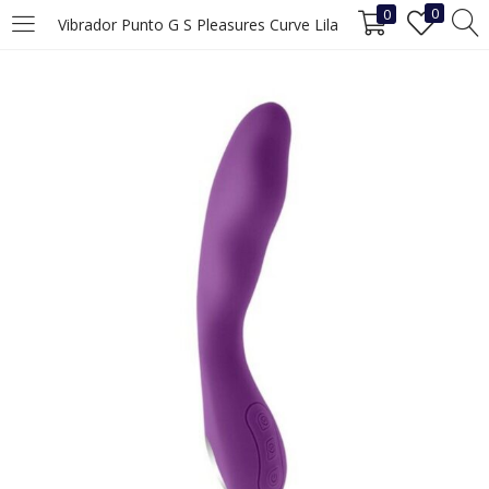
0
0
Vibrador Punto G S Pleasures Curve Lila
INICIAR SESIÓN
REGISTRO
Ingrese su nombre de usuario y contraseña para iniciar sesión.
Recuérdame
Iniciar Sesión
¿Ha perdido la contraseña?