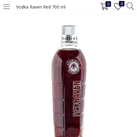
0
0
Vodka Raven Red 700 ml
INICIAR SESIÓN
REGISTRO
Ingrese su nombre de usuario y contraseña para iniciar sesión.
Recuérdame
Iniciar Sesión
¿Ha perdido la contraseña?