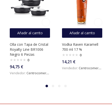
Añadir al carrito
Añadir al carrito
Olla con Tapa de Cristal
Vodka Raven Karamell
Royalty Line BR1006
700 ml 17 %
Negro 6 Piezas
0
0
14,21
€
94,75
€
Vendedor:
Centrocomercialdigital
Vendedor:
Centrocomercialdigital