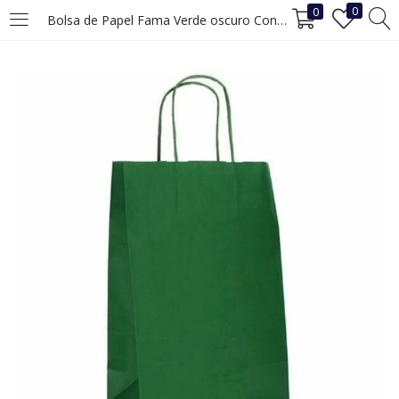
0
0
Bolsa de Papel Fama Verde oscuro Con asas 31 x 11 x 42 cm (25 Unidades)
INICIAR SESIÓN
REGISTRO
Ingrese su nombre de usuario y contraseña para iniciar sesión.
Recuérdame
Iniciar Sesión
¿Ha perdido la contraseña?