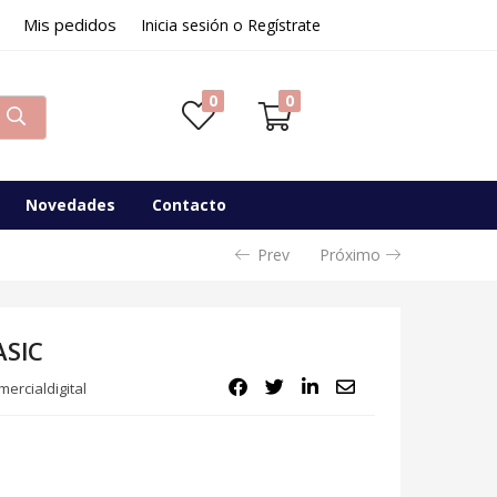
Mis pedidos
22,99
€
Inicia sesión o Regístrate
Disponibilidad:
Sin existencias
0
0
Novedades
Contacto
Prev
Próximo
ASIC
ercialdigital