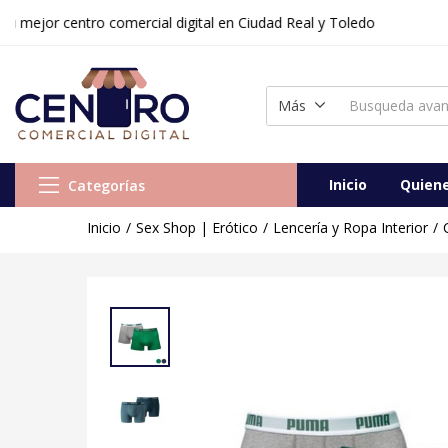
r centro comercial digital en Ciudad Real y Toledo
Bóxer de Hombre Puma BASIC
Vendido:
0
Vendedor:
Centr
Más
Inicio
Quien
Categorías
Inicio
Sex Shop | Erótico
Lencería y Ropa Interior