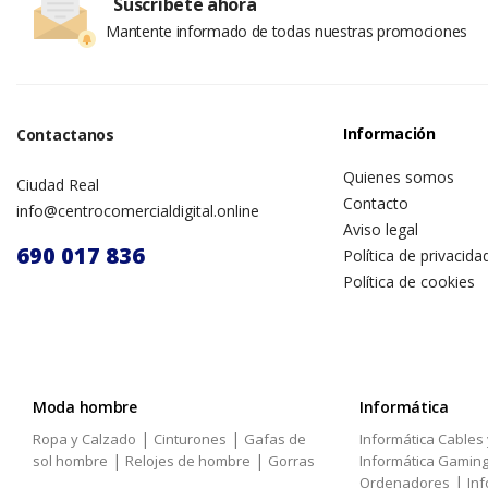
Suscríbete ahora
Mantente informado de todas nuestras promociones
Información
Contactanos
Quienes somos
Ciudad Real
Contacto
info@centrocomercialdigital.online
Aviso legal
690 017 836
Política de privacida
Política de cookies
Moda hombre
Informática
|
|
Ropa y Calzado
Cinturones
Gafas de
Informática Cables
|
|
sol hombre
Relojes de hombre
Gorras
Informática Gamin
|
Ordenadores
Inf