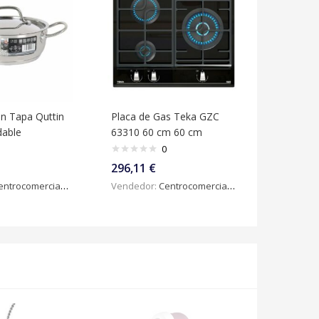
n Tapa Quttin
Placa de Gas Teka GZC
dable
63310 60 cm 60 cm
0
296,11
€
ntrocomercialdigital
Vendedor:
Centrocomercialdigital