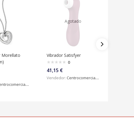
Agotado
r Morellato
Vibrador Satisfyer
Gel Íntim
m)
Incontin
0
41,15
€
16,33
€
Vendedor:
Centrocomercialdigital
ntrocomercialdigital
Vendedo