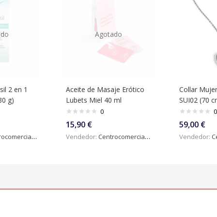
ado
Agotado
sil 2 en 1
Aceite de Masaje Erótico
Collar Muje
30 g)
Lubets Miel 40 ml
SUI02 (70 c
0
0
15,90
€
59,00
€
omercialdigital
Vendedor:
Centrocomercialdigital
Vendedor:
Ce