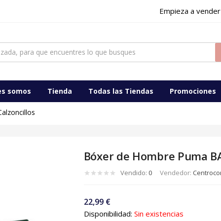
Empieza a vender
ocomercialdigital
es somos
Tienda
Todas las Tiendas
Promociones
Calzoncillos
Bóxer de Hombre Puma B
Vendido:
0
Vendedor:
Centrocom
22,99
€
Disponibilidad:
Sin existencias