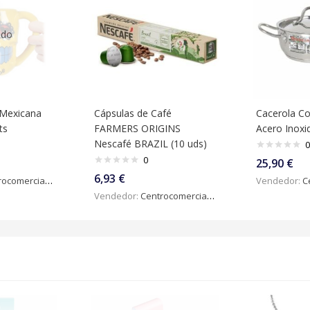
ado
 Mexicana
Cápsulas de Café
Cacerola Co
ts
FARMERS ORIGINS
Acero Inoxi
Nescafé BRAZIL (10 uds)
0
0
25,90
€
6,93
€
omercialdigital
Vendedor:
Ce
Vendedor:
Centrocomercialdigital