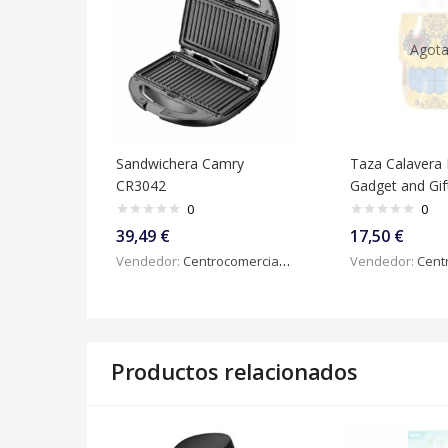
Agot
Sandwichera Camry
Taza Calavera
CR3042
Gadget and Gif
0
0
39,49
€
17,50
€
Vendedor:
Centrocomercialdigital
Vendedor:
Centroc
Productos relacionados