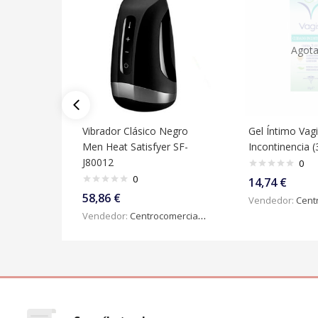
Agot
Vibrador Clásico Negro
Gel Íntimo Vagi
Men Heat Satisfyer SF-
Incontinencia (
J80012
0
0
14,74
€
58,86
€
Vendedor:
Centroc
Vendedor:
Centrocomercialdigital