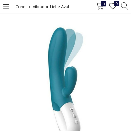
0
0
Conejito Vibrador Liebe Azul
INICIAR SESIÓN
REGISTRO
Ingrese su nombre de usuario y contraseña para iniciar sesión.
Recuérdame
Iniciar Sesión
¿Ha perdido la contraseña?