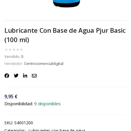
Lubricante Con Base de Agua Pjur Basic
(100 ml)
Vendido:
0
Vendedor:
Centrocomercialdigital
9,95
€
Disponibilidad:
9 disponibles
SKU:
S4001200
Categorías:
Lubricantes con base de agua