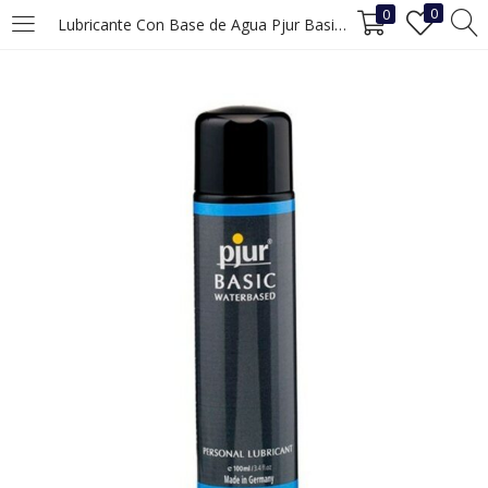
0
0
Lubricante Con Base de Agua Pjur Basic (100 ml)
INICIAR SESIÓN
REGISTRO
Ingrese su nombre de usuario y contraseña para iniciar sesión.
Recuérdame
Iniciar Sesión
¿Ha perdido la contraseña?