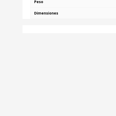
Peso
Dimensiones
Información del vendedor
Nombre de la tienda:
Centrocomercialdigital
Vendedor:
Centrocomercialdigital
Dirección:
Sevilla
¡Aún no se han encontrado valoraciones!
Más Productos De Este Provee