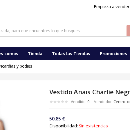
Empieza a vender
ocomercialdigital
es somos
Tienda
Todas las Tiendas
Promociones
Picardías y bodies
Vestido Anaïs Charlie Neg
Vendido:
0
Vendedor:
Centrocom
50,85
€
Disponibilidad:
Sin existencias