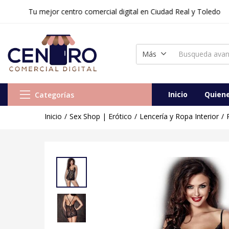
Tu mejor centro comercial digital en Ciudad Real y Toledo
Vestido Anaïs Charlie Negro
Vendido:
0
Vendedor:
Centr
Más
Inicio
Quien
Categorías
Inicio
Sex Shop | Erótico
Lencería y Ropa Interior