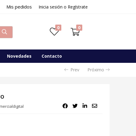
Mis pedidos
50,85
€
Inicia sesión o Regístrate
Disponibilidad:
Sin existencias
0
0
Novedades
Contacto
Prev
Próximo
ro
ercialdigital